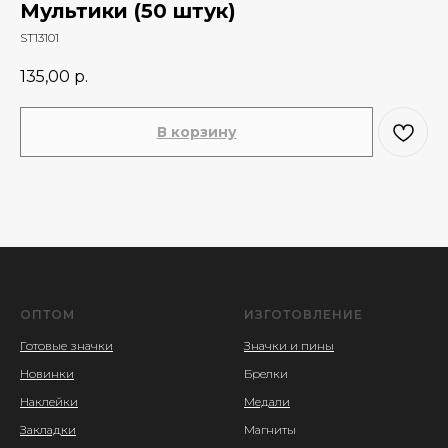
Мультики (50 штук)
ST13101
135,00
р.
В корзину
ОПТОМ
ИЗГОТОВЛЕНИЕ
Готовые значки
Значки и пины
Новинки
Брелки
Наклейки
Медали
Закладки
Магниты