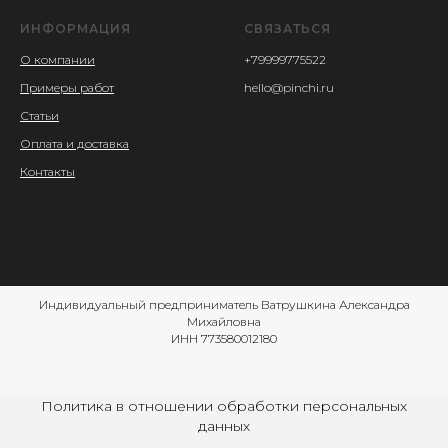
ИНФОРМАЦИЯ
СВЯЗАТЬСЯ
О компании
+79999775522
Примеры работ
hello@pinchi.ru
Статьи
Оплата и доставка
Контакты
Индивидуальный предприниматель Ватрушкина Александра
Михайловна
ИНН 773580012180
Политика в отношении обработки персональных
данных