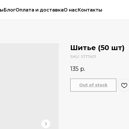
сы
Блог
Оплата и доставка
О нас
Контакты
Шитье (50 шт)
SKU:
ST17401
135
р.
Out of stock