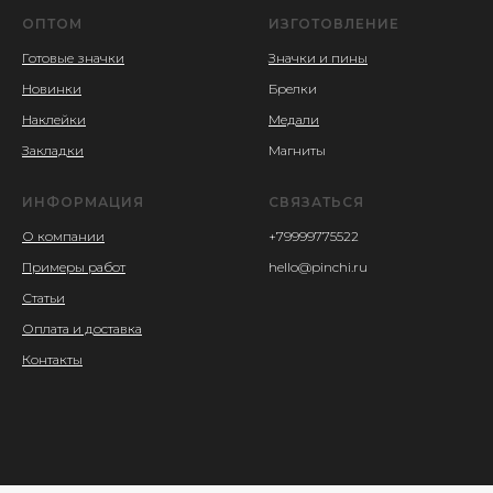
ОПТОМ
ИЗГОТОВЛЕНИЕ
Готовые значки
Значки и пины
Новинки
Брелки
Наклейки
Медали
Закладки
Магниты
ИНФОРМАЦИЯ
СВЯЗАТЬСЯ
О компании
+79999775522
Примеры работ
hello@pinchi.ru
Статьи
Оплата и доставка
Контакты