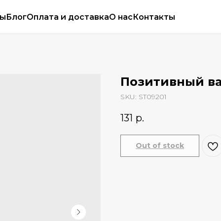
сы
Блог
Оплата и доставка
О нас
Контакты
Позитивный ва
SKU:
ST09201
131
р.
Out of stock