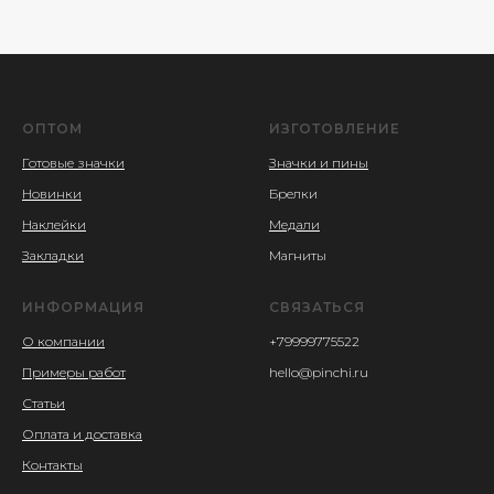
ОПТОМ
ИЗГОТОВЛЕНИЕ
Готовые значки
Значки и пины
Новинки
Брелки
Наклейки
Медали
Закладки
Магниты
ИНФОРМАЦИЯ
СВЯЗАТЬСЯ
О компании
+79999775522
Примеры работ
hello@pinchi.ru
Статьи
Оплата и доставка
Контакты