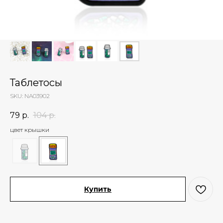
Таблетосы
SKU:
NA03902
79
р.
104
р.
цвет крышки
Купить