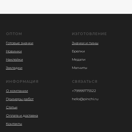
ОПТОМ
ИЗГОТОВЛЕНИЕ
Готовые значки
Значки и пины
Новинки
Брелки
Наклейки
Медали
Закладки
Магниты
ИНФОРМАЦИЯ
СВЯЗАТЬСЯ
О компании
+79999775522
Примеры работ
hello@pinchi.ru
Статьи
Оплата и доставка
Контакты