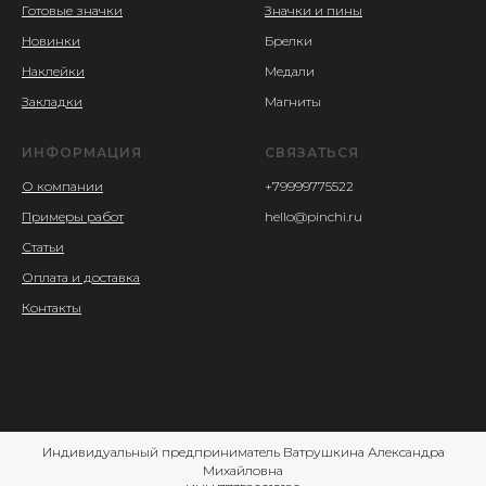
Готовые значки
Значки и пины
Новинки
Брелки
Наклейки
Медали
Закладки
Магниты
ИНФОРМАЦИЯ
СВЯЗАТЬСЯ
О компании
+79999775522
Примеры работ
hello@pinchi.ru
Статьи
Оплата и доставка
Контакты
Индивидуальный предприниматель Ватрушкина Александра
Михайловна