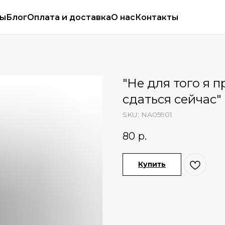
сы
Блог
Оплата и доставка
О нас
Контакты
"Не для того я п
сдаться сейчас"
SKU:
NA05901
80
р.
Купить