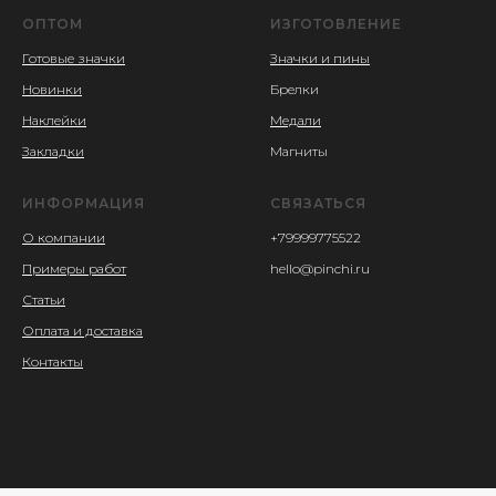
ОПТОМ
ИЗГОТОВЛЕНИЕ
Готовые значки
Значки и пины
Новинки
Брелки
Наклейки
Медали
Закладки
Магниты
ИНФОРМАЦИЯ
СВЯЗАТЬСЯ
О компании
+79999775522
Примеры работ
hello@pinchi.ru
Статьи
Оплата и доставка
Контакты