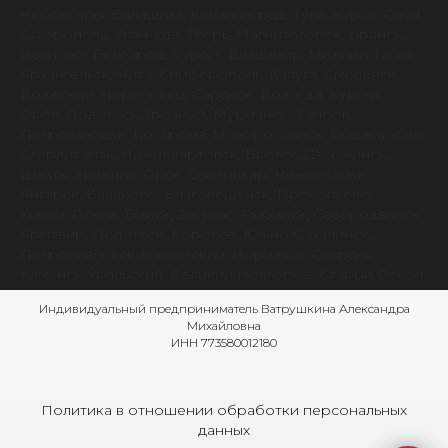
Чебоксары, Балашиха, Калининград, Тула, Курск, Сочи,
Ставрополь, Улан-Удэ, Тверь, Магнитогорск, Брянск,
Иваново, Белгород, Сургут, Владимир, Нижний Тагил,
Архангельск, Чита, Симферополь, Калуга, Смоленск,
Волжский, Череповец, Саранск, Вологда, Курган,
Орёл, Подольск, Грозный, Мурманск, Тамбов,
Петрозаводск, Кострома, Новороссийск, Йошкар-Ола,
Стерлитамак, Нижневартовск, Братск, Дзержинск,
Шахты, Нальчик, Орск, Сыктывкар, Нижнекамск,
Ангарск, Балаково, Благовещенск, Прокопьевск,
Химки, Псков, Бийск, Энгельс, Рыбинск, Северодвинск,
Армавир, Подольск, Королёв, Южно-Сахалинск,
Петропавловск-Камчатский, Норильск, Сызрань,
Каменск-Уральский, Великий Новгород, Старый Оскол
Индивидуальный предприниматель Ватрушкина Александра
Михайловна
ИНН 773580012180
Политика в отношении обработки персональных
данных