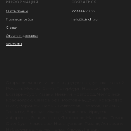
ИНФОРМАЦИЯ
СВЯЗАТЬСЯ
О компании
+79999775522
Примеры работ
hello@pinchi.ru
Статьи
Оплата и доставка
Контакты
Отправляем значки, пины и другую продукцию по всей
России: Москва, Санкт-Петербург, Новосибирск,
Екатеринбург, Казань, Нижний Новгород, Челябинск,
Красноярск, Самара, Уфа, Ростов-на-Дону, Краснодар,
Омск, Воронеж, Пермь, Волгоград, Саратов, Тюмень,
Тольятти, Барнаул, Ижевск, Ульяновск, Иркутск,
Хабаровск, Владивосток, Ярославль, Махачкала, Томск,
Оренбург, Кемерово, Новокузнецк, Рязань, Астрахань,
Набережные Челны, Пенза, Киров, Липецк,