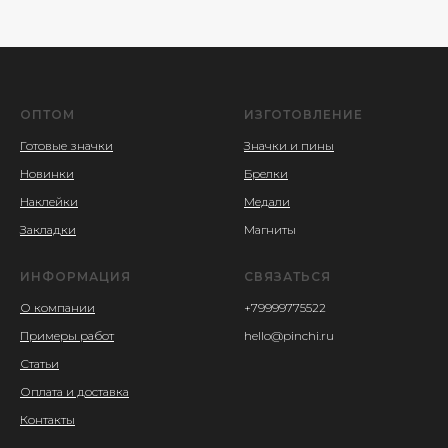
ОПТОМ
ИЗГОТОВЛЕНИЕ
Готовые значки
Значки и пины
Новинки
Брелки
Наклейки
Медали
Закладки
Магниты
ИНФОРМАЦИЯ
СВЯЗАТЬСЯ
О компании
+79999775522
Примеры работ
hello@pinchi.ru
Статьи
Оплата и доставка
Контакты