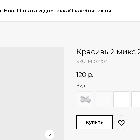
сы
Блог
Оплата и доставка
О нас
Контакты
Красивый микс 
SKU:
MI07203
120
р.
Вид
Купить