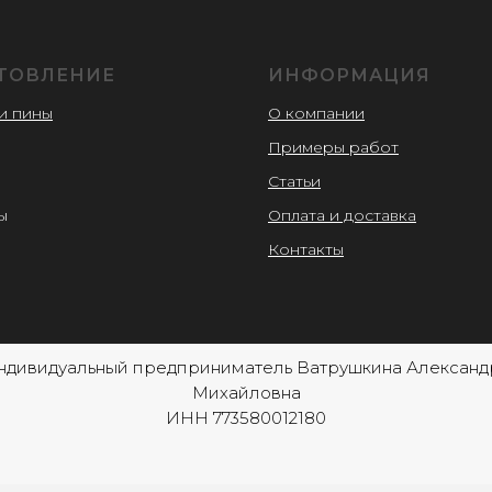
ТОВЛЕНИЕ
ИНФОРМАЦИЯ
и пины
О компании
Примеры работ
и
Статьи
ы
Оплата и доставка
Контакты
ндивидуальный предприниматель Ватрушкина Александ
Михайловна
ИНН 773580012180