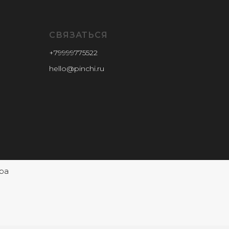
СВЯЗАТЬСЯ
+79999775522
hello@pinchi.ru
ра