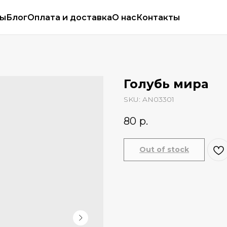
сы
Блог
Оплата и доставка
О нас
Контакты
Голубь мира
SKU:
AN03301
80
р.
Out of stock