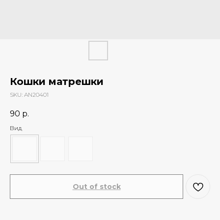
Кошки матрешки
SKU:
AN20401
90
р.
Вид
Out of stock