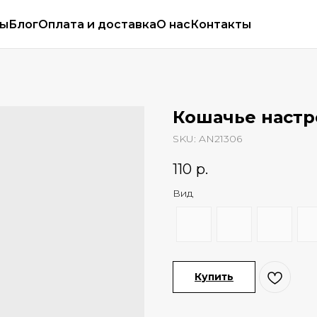
сы
Блог
Оплата и доставка
О нас
Контакты
Кошачье наст
SKU:
AN21306
110
р.
Вид
Купить