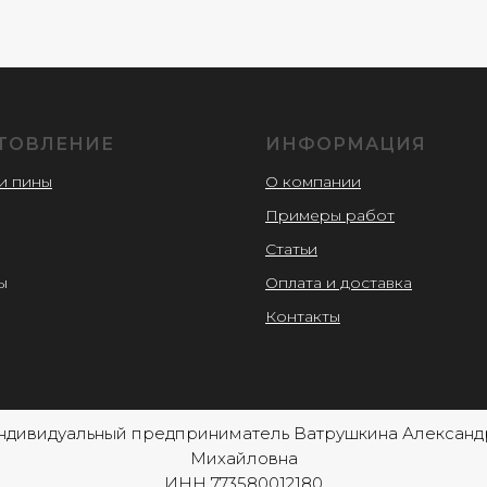
ТОВЛЕНИЕ
ИНФОРМАЦИЯ
и пины
О компании
Примеры работ
и
Статьи
ы
Оплата и доставка
Контакты
ндивидуальный предприниматель Ватрушкина Александ
Михайловна
ИНН 773580012180