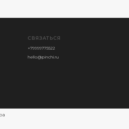
СВЯЗАТЬСЯ
+79999775522
hello@pinchi.ru
ра