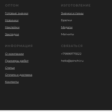
ОПТОМ
ИЗГОТОВЛЕНИЕ
Готовые значки
Значки и пины
Новинки
Брелки
Наклейки
Медали
Закладки
Магниты
ИНФОРМАЦИЯ
СВЯЗАТЬСЯ
О компании
+79999775522
Примеры работ
hello@pinchi.ru
Статьи
Оплата и доставка
Контакты