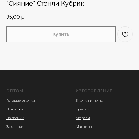
"Сияние" Стэнли Кубрик
95,00
р.
Купить
ОПТОМ
ИЗГОТОВЛЕНИЕ
Готовые значки
Значки и пины
Новинки
Брелки
Наклейки
Медали
Закладки
Магниты