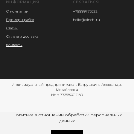
ИНФОРМАЦИЯ
СВЯЗАТЬСЯ
О компании
+79999775522
Примеры работ
hello@pinchi.ru
Статьи
Оплата и доставка
Контакты
Индивидуальный предприниматель Ватрушкина Александра
Михайловна
ИНН 773580012180
Политика в отношении обработки персональных
данных