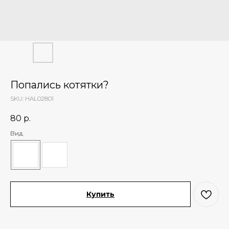
Попались котятки?
SKU:
HAL02801
80
р.
Вид
Купить