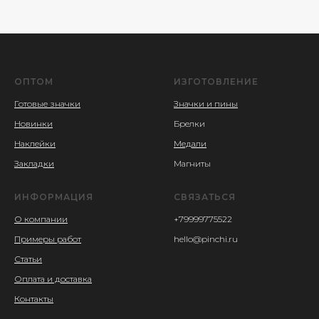
ОПТОМ
ИЗГОТОВЛЕНИЕ
Готовые значки
Значки и пины
Новинки
Брелки
Наклейки
Медали
Закладки
Магниты
ИНФОРМАЦИЯ
СВЯЗАТЬСЯ
О компании
+79999775522
Примеры работ
hello@pinchi.ru
Статьи
Оплата и доставка
Контакты