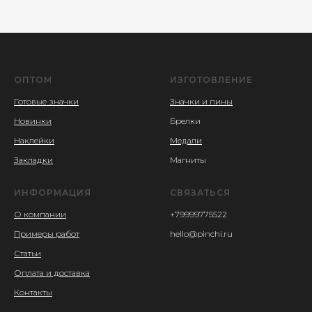
ОПТОМ
ИЗГОТОВЛЕНИЕ
Готовые значки
Значки и пины
Новинки
Брелки
Наклейки
Медали
Закладки
Магниты
ИНФОРМАЦИЯ
СВЯЗАТЬСЯ
О компании
+79999775522
Примеры работ
hello@pinchi.ru
Статьи
Оплата и доставка
Контакты